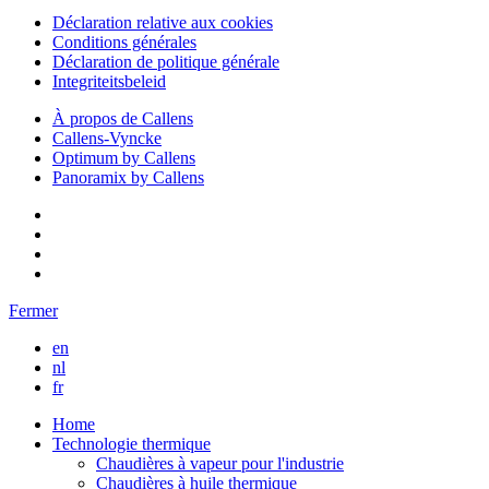
Déclaration relative aux cookies
Conditions générales
Déclaration de politique générale
Integriteitsbeleid
À propos de Callens
Callens-Vyncke
Optimum by Callens
Panoramix by Callens
Fermer
en
nl
fr
Home
Technologie thermique
Chaudières à vapeur pour l'industrie
Chaudières à huile thermique